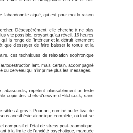
de l'abandonnite aiguë, qui est pour moi la raison
ercher. Désespérément, elle cherche à ne plus
plus vite possible, croyant qu'au réveil, 16 heures
 la ronge de l'intérieur et la détruit lentement
ôt que d'essayer de faire baisser le tonus et la
aire, ces techniques de relaxation sophronique
'autodestruction lent, mais certain, accompagné
côté du cerveau qui n'imprime plus les messages.
x, abasourdis, répétent inlassablement un texte
âle copie des chefs-d'oeuvre d'Hitchcock, sans
sibles à gravir. Pourtant, nominé au festival de
sous anesthésie alcoolique complète, où tout se
el compulsif et l'état de stress post-traumatique,
ant à la limite de l'anxiété psychotique, marquée