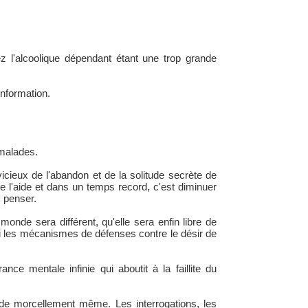
ez l'alcoolique dépendant étant une trop grande
information.
 malades.
vicieux de l'abandon et de la solitude secrète de
e l'aide et dans un temps record, c'est diminuer
s penser.
onde sera différent, qu'elle sera enfin libre de
si les mécanismes de défenses contre le désir de
ce mentale infinie qui aboutit à la faillite du
 de morcellement même. Les interrogations, les