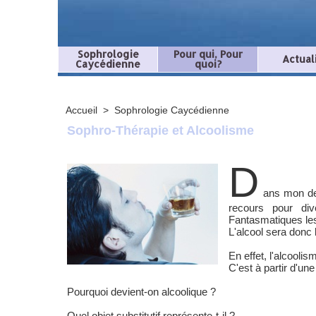
Sophrologie
Pour qui, Pour
Actual
Caycédienne
quoi?
Accueil
>
Sophrologie Caycédienne
Sophro-Thérapie et Alcoolisme
D
ans mon de
recours pour div
Fantasmatiques les 
L'alcool sera donc 
En effet, l'alcooli
C'est à partir d'un
Pourquoi devient-on alcoolique ?
Quel objet substitutif représente-t-il ?