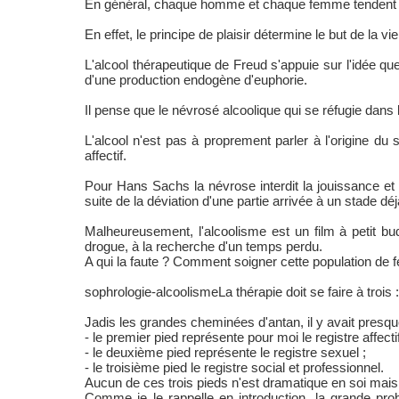
En général, chaque homme et chaque femme tendent à 
En effet, le principe de plaisir détermine le but de la v
L'alcool thérapeutique de Freud s'appuie sur l'idée qu
d'une production endogène d'euphorie.
Il pense que le névrosé alcoolique qui se réfugie dans 
L'alcool n'est pas à proprement parler à l'origine d
affectif.
Pour Hans Sachs la névrose interdit la jouissance e
suite de la déviation d'une partie arrivée à un stade déj
Malheureusement, l'alcoolisme est un film à petit b
drogue, à la recherche d'un temps perdu.
A qui la faute ? Comment soigner cette population de f
sophrologie-alcoolismeLa thérapie doit se faire à trois 
Jadis les grandes cheminées d'antan, il y avait presqu
- le premier pied représente pour moi le registre affectif
- le deuxième pied représente le registre sexuel ;
- le troisième pied le registre social et professionnel.
Aucun de ces trois pieds n'est dramatique en soi mais il
Comme je le rappelle en introduction, la grande prob