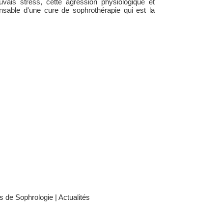
vais stress, cette agression physiologique et
ensable d'une cure de sophrothérapie qui est la
es de Sophrologie
|
Actualités