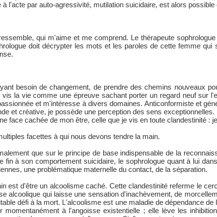
 à l'acte par auto-agressivité, mutilation suicidaire, est alors possible 
ressemble, qui m'aime et me comprend. Le thérapeute sophrologue do
hrologue doit décrypter les mots et les paroles de cette femme qui 
ense.
 ayant besoin de changement, de prendre des chemins nouveaux p
e vis la vie comme une épreuve sachant porter un regard neuf sur l'e
 passionnée et m'intéresse à divers domaines. Anticonformiste et gén
de et créative, je possède une perception des sens exceptionnelles.
face cachée de mon être, celle que je vis en toute clandestinité : je s
ltiples facettes à qui nous devons tendre la main.
malement que sur le principe de base indispensable de la reconnaiss
tre fin à son comportement suicidaire, le sophrologue quant à lui dan
ennes, une problématique maternelle du contact, de la séparation.
 est d'être un alcoolisme caché. Cette clandestinité referme le cercl
ose alcoolique qui laisse une sensation d'inachèvement, de morcelle
table défi à la mort. L'alcoolisme est une maladie de dépendance de l
momentanément à l'angoisse existentielle ; elle lève les inhibition