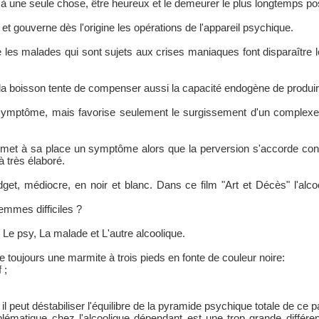
une seule chose, être heureux et le demeurer le plus longtemps pos
ie et gouverne dès l'origine les opérations de l'appareil psychique.
e les malades qui sont sujets aux crises maniaques font disparaître le
la boisson tente de compenser aussi la capacité endogène de produire d
u symptôme, mais favorise seulement le surgissement d'un complexe 
t met à sa place un symptôme alors que la perversion s'accorde co
à très élaboré.
udget, médiocre, en noir et blanc. Dans ce film "Art et Décès" l'a
emmes difficiles ?
: Le psy, La malade et L'autre alcoolique.
e toujours une marmite à trois pieds en fonte de couleur noire:
 ;
 peut déstabiliser l'équilibre de la pyramide psychique totale de ce pa
lématique chez l'alcoolique dépendant est une trop grande différen