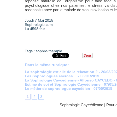
réponse naturelle de l'organisme pour faire face à
psychologique chez nos patientes, le stress va dispa
reconnaissance par le malade de son intoxication et le 
Jeudi 7 Mai 2015
Sophrologie.com
Lu 4598 fois
Tags
:
sophro-thérapie
Dans la même rubrique :
La sophrologie est elle de la relaxation ?
- 26/03/20
Les Sophrologues escrocs....
- 08/01/2015
La Sophrologie Caycedienne - Alfonso CAYCEDO
-
Estime de soi et Sophrologie Caycédienne
- 07/05/
Le métier de sophrologue caycédien
- 07/05/2015
1
2
3
Sophrologie Caycédienne
|
Pour q