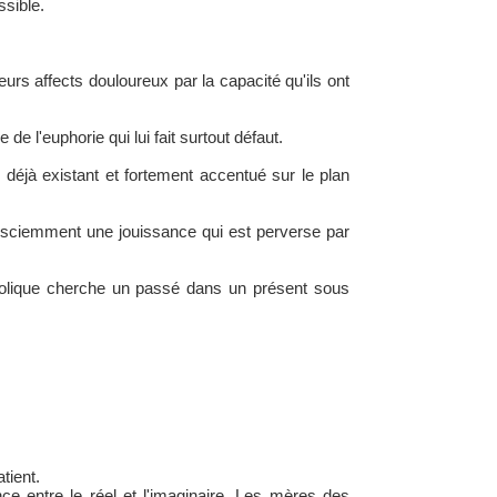
sible.
urs affects douloureux par la capacité qu'ils ont
e l'euphorie qui lui fait surtout défaut.
déjà existant et fortement accentué sur le plan
nsciemment une jouissance qui est perverse par
lcoolique cherche un passé dans un présent sous
tient.
ce entre le réel et l'imaginaire. Les mères des