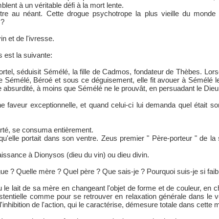
ent à un véritable défi à la mort lente.
tre au néant. Cette drogue psychotrope la plus vieille du monde
 ?
in et de l'ivresse.
 est la suivante:
rtel, séduisit Sémélé, la fille de Cadmos, fondateur de Thèbes. Lo
ice de Sémélé, Béroé et sous ce déguisement, elle fit avouer à Sémélé 
tte absurdité, à moins que Sémélé ne le prouvât, en persuadant le Dieu
 faveur exceptionnelle, et quand celui-ci lui demanda quel était son
arté, se consuma entièrement.
qu'elle portait dans son ventre. Zeus premier " Père-porteur " de la 
aissance à Dionysos (dieu du vin) ou dieu divin.
gue ? Quelle mère ? Quel père ? Que sais-je ? Pourquoi suis-je si faib
u le lait de sa mère en changeant l'objet de forme et de couleur, en
istentielle comme pour se retrouver en relaxation générale dans le 
'inhibition de l'action, qui le caractérise, démesure totale dans cette 