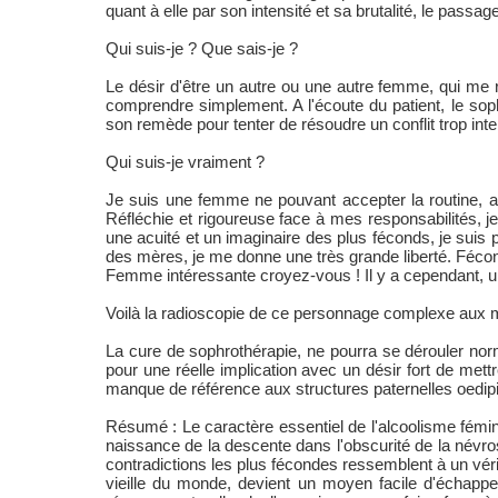
quant à elle par son intensité et sa brutalité, le passage
Qui suis-je ? Que sais-je ?
Le désir d'être un autre ou une autre femme, qui me 
comprendre simplement. A l'écoute du patient, le sop
son remède pour tenter de résoudre un conflit trop int
Qui suis-je vraiment ?
Je suis une femme ne pouvant accepter la routine,
Réfléchie et rigoureuse face à mes responsabilités, j
une acuité et un imaginaire des plus féconds, je suis
des mères, je me donne une très grande liberté. Fécon
Femme intéressante croyez-vous ! Il y a cependant, une 
Voilà la radioscopie de ce personnage complexe aux mu
La cure de sophrothérapie, ne pourra se dérouler nor
pour une réelle implication avec un désir fort de met
manque de référence aux structures paternelles oedipi
Résumé : Le caractère essentiel de l'alcoolisme féminin
naissance de la descente dans l'obscurité de la névr
contradictions les plus fécondes ressemblent à un véri
vieille du monde, devient un moyen facile d'échapper 