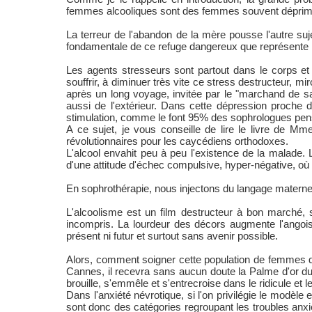
femmes alcooliques sont des femmes souvent déprimé
La terreur de l'abandon de la mère pousse l'autre sujet
fondamentale de ce refuge dangereux que représente la
Les agents stresseurs sont partout dans le corps e
souffrir, à diminuer très vite ce stress destructeur, mi
après un long voyage, invitée par le "marchand de sab
aussi de l'extérieur. Dans cette dépression proche de
stimulation, comme le font 95% des sophrologues pens
A ce sujet, je vous conseille de lire le livre de M
révolutionnaires pour les caycédiens orthodoxes.
L'alcool envahit peu à peu l'existence de la malade.
d'une attitude d'échec compulsive, hyper-négative, où 
En sophrothérapie, nous injectons du langage maternel
L'alcoolisme est un film destructeur à bon marché, s
incompris. La lourdeur des décors augmente l'angoi
présent ni futur et surtout sans avenir possible.
Alors, comment soigner cette population de femmes di
Cannes, il recevra sans aucun doute la Palme d'or du
brouille, s'emmêle et s'entrecroise dans le ridicule et 
Dans l'anxiété névrotique, si l'on privilégie le modèle
sont donc des catégories regroupant les troubles anxie