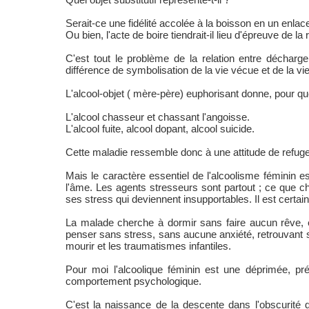
Serait-ce une fidélité accolée à la boisson en un enlac
Ou bien, l'acte de boire tiendrait-il lieu d'épreuve de la r
C'est tout le problème de la relation entre décharge
différence de symbolisation de la vie vécue et de la vi
L'alcool-objet ( mère-père) euphorisant donne, pour que
L'alcool chasseur et chassant l'angoisse.
L'alcool fuite, alcool dopant, alcool suicide.
Cette maladie ressemble donc à une attitude de refuge 
Mais le caractère essentiel de l'alcoolisme féminin es
l'âme. Les agents stresseurs sont partout ; ce que c
ses stress qui deviennent insupportables. Il est certai
La malade cherche à dormir sans faire aucun rêve, et 
penser sans stress, sans aucune anxiété, retrouvant s
mourir et les traumatismes infantiles.
Pour moi l'alcoolique féminin est une déprimée, prés
comportement psychologique.
C'est la naissance de la descente dans l'obscurité 