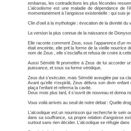
embarras, les contradictions les plus fécondes ressembl
L'alcoolisme est une maladie de dépendance de l'ê
momentanément à l'angoisse existentielle : qui suis-je
Clin d'oeil à la mythologie : évocation de la divinité du v
La version la plus connue de la naissance de Dionysos
Elle raconte comment Zeus, sous l'apparence d'un mo
était enceinte, elle prit la forme de la vieille nourr
nom de Zeus , elle s'esclaffa et refusa de croire à ce
Aussi Sémélé fit promettre à Zeus de lui accorder une
puissance, et sous sa forme véridique.
Zeus dut s'exécuter, mais Sémélé aveuglée par sa cl
Avant qu'elle n'expirât, Zeus délivra son divin enfant 
plaça l'enfant et referma la cavité.
Deux mois plus tard, il s'ouvrit de nouveau et donna n
Vous voilà arrivés au seuil de notre débat : Quelle dro
L'alcoolique est un nourrisson qui recherche le sein o
dans sa souffrance, sa propre relation d'angoisse ex
surtout sans rien décider. L'alcoolique se réfugie dans l