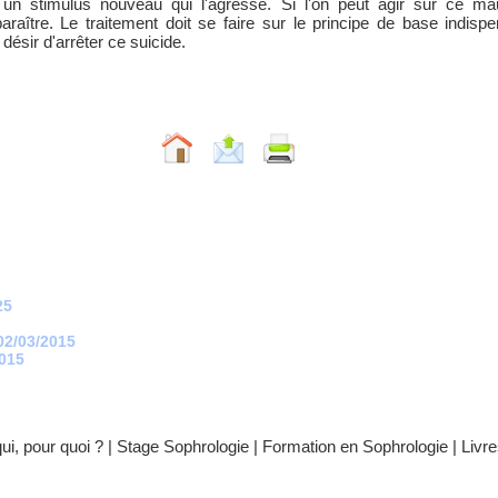
 un stimulus nouveau qui l'agresse. Si l'on peut agir sur ce mau
raître. Le traitement doit se faire sur le principe de base indisp
désir d'arrêter ce suicide.
25
 02/03/2015
2015
ui, pour quoi ?
|
Stage Sophrologie
|
Formation en Sophrologie
|
Livr