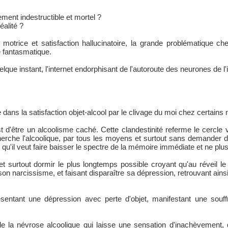
ement indestructible et mortel ?
éalité ?
 motrice et satisfaction hallucinatoire, la grande problématique ch
e fantasmatique.
lque instant, l'internet endorphisant de l'autoroute des neurones de l'
dans la satisfaction objet-alcool par le clivage du moi chez certains
t d'être un alcoolisme caché. Cette clandestinité referme le cercle 
herche l'alcoolique, par tous les moyens et surtout sans demander d
n qu'il veut faire baisser le spectre de la mémoire immédiate et ne plu
surtout dormir le plus longtemps possible croyant qu'au réveil le m
on narcissisme, et faisant disparaître sa dépression, retrouvant ain
entant une dépression avec perte d'objet, manifestant une souffran
de la névrose alcoolique qui laisse une sensation d'inachèvement,