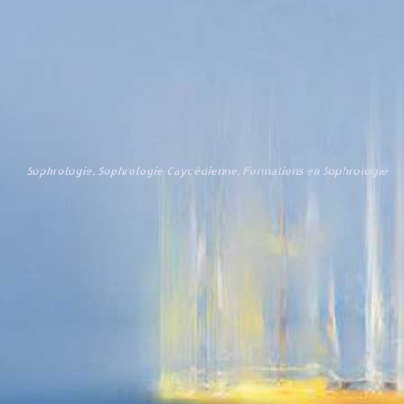
Sophrologie, Sophrologie Caycédienne, Formations en Sophrologie