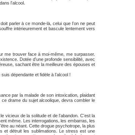
dans l'alcool.
it parler à ce monde-là, celui que l'on ne peut
souffre intérieurement et bascule lentement vers
our me trouver face à moi-même, me surpasser.
xistence. Dotée d'une profonde sensibilité, avec
éreuse, sachant être la meilleure des épouses et
uis dépendante et fidèle à l'alcool !
ance par la malade de son intoxication, plaidant
s ce drame du sujet alcoolique, devra combler le
e vicieux de la solitude et de l'abandon. C'est la
ment même. Les interrogations, les embarras, les
'être au néant. Cette drogue psychotrope, la plus
s et détruit les sublimations. Le stress est une